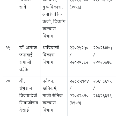
मोरेश्वर
कल्याण,
22022100
22882190
सावे
दुग्धविकास,
(3596)
अपारंपारिक
ऊर्जा, दिव्यांग
कल्याण
विभाग
19
डॉ. अशोक
आदिवासी
22025250
22023475
जनाबाई
विकास
/
/
रामाजी
विभाग
22025362
22023476
उईके
20
श्री.
पर्यटन,
22885104
23616699
शंभूराज
खनिकर्म,
/
/
विजयादेवी
माजी सैनिक
22042810
23626699
शिवाजीराव
कल्याण
(3901)
देसाई
विभाग