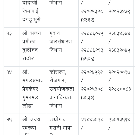
दादाजी
विभाग
/
/
रेश्माबाई
22025328
22023479
दगडू भुसे
(4332)
13
श्री. संजय
मृद व
22886025
23634344
प्रमीला
जलसंधारण
/
/
दुलीचंद
विभाग
22886293
23632045
राठोड
(3506)
14
श्री.
कौशल्य,
22024592
22020097
मंगलप्रभात
रोजगार,
/
/
प्रेमकंवर
उदयोजकता
22025308
22880083
गुमनमल
व नाविन्यता
(3630)
लोढा
विभाग
15
श्री. उदय
उद्योग व
22843628
23613594
स्वरूपा
मराठी भाषा
/
/