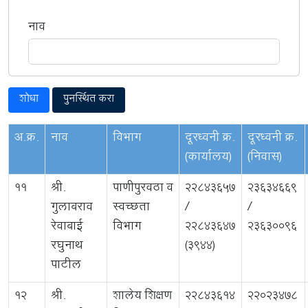
नाव
पुनर्स्थित करा
अ.क्र.
नाव
विभाग
दूरध्वनी क्र.
दूरध्वनी क्र.
(कार्यालय)
(निवास)
11
श्री.
पाणीपुरवठा व
22843657
23634669
गुलाबराव
स्वच्छता
/
/
रेवाबाई
विभाग
22843647
23630096
रघुनाथ
(3944)
पाटील
12
श्री.
शालेय शिक्षण
22843614
22023478