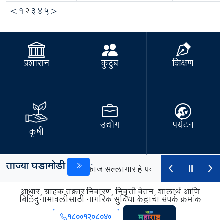
<
1
2
3
4
5
>
प्रशासन
कुटुंब
शिक्षण
उद्योग
पर्यटन
कृषी
ताज्या घडामोडी
:
र्थसंकल्पीय व प्रकल्प कामकाज सल्लागार हे पद करार पद्धतीने राज्य 
आधार, ग्राहक तक्रार निवारण, निवृत्ती वेतन, शालार्थ आणि
बिंदुनामावलीसाठी नागरिक सुविधा केंद्राचा संपर्क क्रमांक
ैद्यकीय अधिक्षक राज्य कामगार विमा सोसायटी या रुग्णालयामध्ये रक्त
18001208040