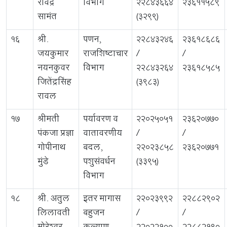
रविंद्र
विभाग
22843664
23611589
सामंत
(3299)
16
श्री.
पणन,
22843246
23618686
जयकुमार
राजशिष्टाचार
/
/
नयनकुवर
विभाग
22843264
23618585
जितेंद्रसिंह
(3983)
रावल
17
श्रीमती
पर्यावरण व
22025051
23620770
पंकजा प्रज्ञा
वातावरणीय
/
/
गोपीनाथ
बदल,
22023858
23620771
मुंडे
पशुसंवर्धन
(3395)
विभाग
18
श्री. अतुल
इतर मागास
22023992
22882902
लिलावती
बहुजन
/
/