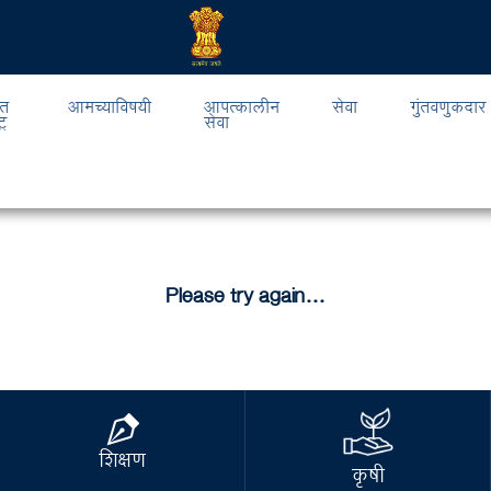
त
आमच्याविषयी
आपत्कालीन
सेवा
गुंतवणुकदार
्र
सेवा
Please try again...
शिक्षण
कृषी