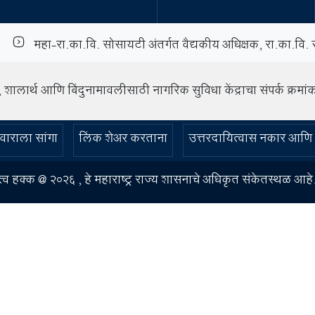
महा-रा.का.व‍ि. सोसायटी अंतर्गत वैद्यकीय अध‍िक्षक, रा.का.व‍ि. र
, शालार्थ आणि बिंदुनामावलीसाठी नागरिक सुविधा केंद्राचा संपर्क क्रमा
सहकार,पणन व वस्त्रोद्योग या विभागामार्फत निर्लेखित करण्या
िवाराला सांगा
लिंक शेअर करताना
उत्तरदायित्वास नकार आणि 
ित्व हक्क @
2026 , हे महाराष्ट्र राज्य शासनाचे अधिकृत संकेतस्थळ