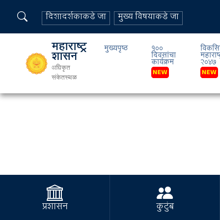
दिशादर्शकाकडे जा
मुख्य विषयाकडे जा
महाराष्ट्र
मुख्यपृष्ठ
१००
विकसि
शासन
दिवसांचा
महाराष्ट
कार्यक्रम
२०४७
अधिकृत
संकेतस्थळ
प्रशासन
कुटुंब