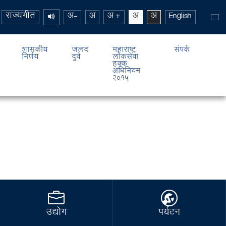
राज्यगीत
अ-
अ
अ +
अ
अ
English
शासकीय
जलद
महाराष्ट्र
संपर्क
निर्णय
दुवे
लोकसेवा
हक्क
अधिनियम
2015
उद्योग
पर्यटन