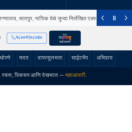
ुग्णालय, सातपुर, नाश‍िक येथे जुन्या निर्लेखित एक्स-रे माशिन जाहीर लि
ंक
18001208040
त आलेले शासकीय वाहन क्रमांक एमएच-०१-एएन-४०४१ (होंडा सिटी ) ची वि
धोरणे
मदत
वापरसुलभता
साईटमॅप
अभिप्राय
 आहे. रचना, विकसन आणि देखभाल –
महाआयटी
.