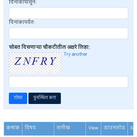
दिनांकापासून:
दिनांकापर्यंत:
सोबत दिसणाऱ्या चौकटीतील अक्षरे लिहा:
Try another
क्रमांक
विषय
तारीख
View
डाउनलोड
Siz