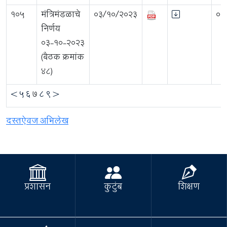
105
मंत्रिमंडळाचे
03/10/2023
0.
निर्णय
०३-१०-२०२३
(बैठक क्रमांक
48)
<
5
6
7
8
9
>
दस्तऐवज अभिलेख
प्रशासन
कुटुंब
शिक्षण