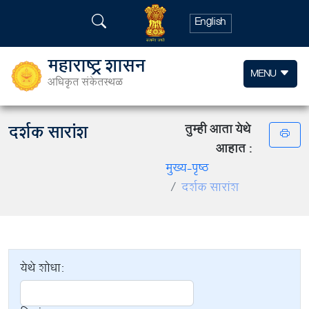
English
महाराष्ट्र शासन
MENU
अधिकृत संकेतस्थळ
दर्शक सारांश
तुम्ही आता येथे
आहात :
मुख्य-पृष्ठ
दर्शक सारांश
येथे शोधा: