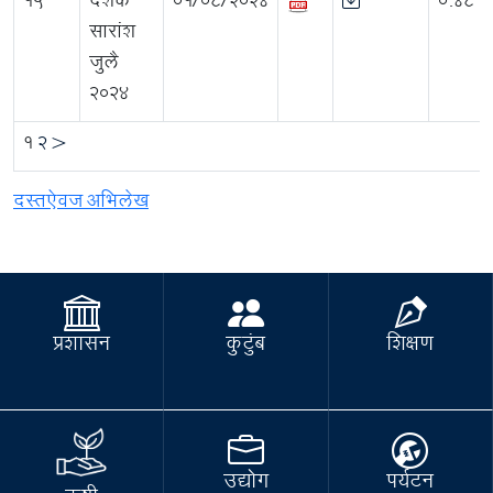
15
दर्शक
01/08/2024
0.48
सारांश
जुलै
2024
1
2
>
दस्तऐवज अभिलेख
प्रशासन
कुटुंब
शिक्षण
उद्योग
पर्यटन