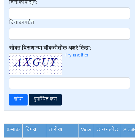
दिनांकापासून:
दिनांकापर्यंत:
सोबत दिसणाऱ्या चौकटीतील अक्षरे लिहा:
Try another
क्रमांक
विषय
तारीख
View
डाउनलोड
Size(KB