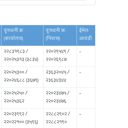
दूरध्वनी क्र.
दूरध्वनी क्र.
ईमेल
(कार्यालय)
(निवास)
आयडी
22831983 /
22029549 /
-
22025313 (3834)
22026987
22025300 /
23632045 /
-
22024688 (3679)
23634344
22025250 /
22023475 /
-
22025362
22023476
22023992 /
22882902 /
-
22022100 (3596)
22882190