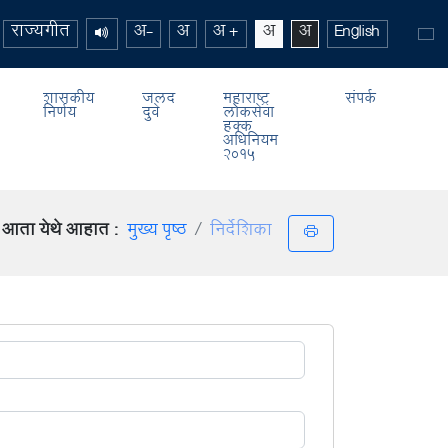
राज्यगीत
अ-
अ
अ +
अ
अ
English
शासकीय
जलद
महाराष्ट्र
संपर्क
निर्णय
दुवे
लोकसेवा
हक्क
अधिनियम
2015
ही आता येथे आहात :
मुख्य पृष्ठ
निर्देशिका