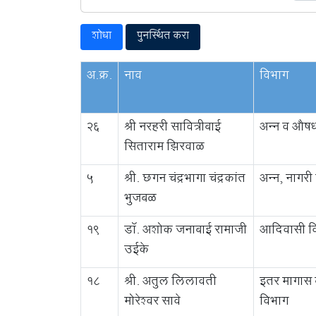
पुनर्स्थित करा
अ.क्र.
नाव
विभाग
26
श्री नरहरी सावित्रीबाई
अन्न व औषध 
सिताराम झिरवाळ
5
श्री. छगन चंद्रभागा चंद्रकांत
अन्न, नागरी 
भुजबळ
19
डॉ. अशोक जनाबाई रामाजी
आदिवासी व
उईके
18
श्री. अतुल लिलावती
इतर मागास ब
मोरेश्वर सावे
विभाग