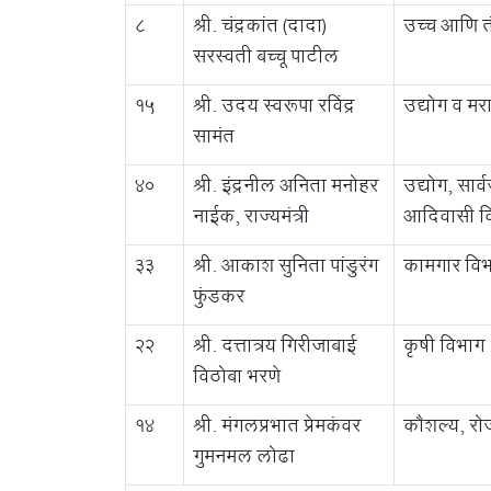
8
श्री. चंद्रकांत (दादा)
उच्च आणि तं
सरस्वती बच्चू पाटील
15
श्री. उदय स्वरूपा रविंद्र
उद्योग व मर
सामंत
40
श्री. इंद्रनील अनिता मनोहर
उद्योग, सार्
नाईक, राज्यमंत्री
आदिवासी वि
33
श्री. आकाश सुनिता पांडुरंग
कामगार वि
फुंडकर
22
श्री. दत्तात्रय गिरीजाबाई
कृषी विभाग
विठोबा भरणे
14
श्री. मंगलप्रभात प्रेमकंवर
कौशल्य, रो
गुमनमल लोढा