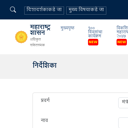
दिशादर्शकाकडे जा
मुख्य विषयाकडे जा
महाराष्ट्र
मुख्यपृष्ठ
१००
विकसि
शासन
दिवसांचा
महाराष्ट
कार्यक्रम
२०४७
अधिकृत
संकेतस्थळ
निर्देशिका
प्रवर्ग
नाव