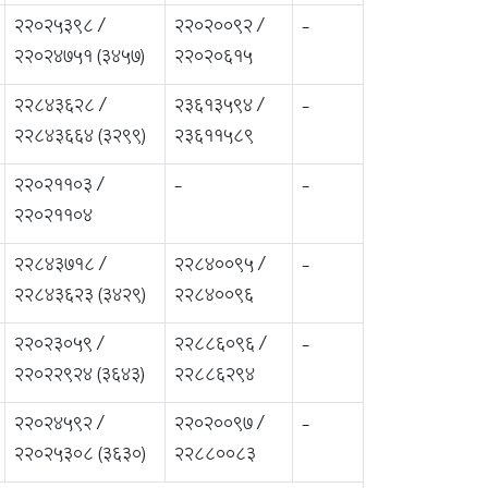
22025398 /
22020092 /
-
22024751 (3457)
22020615
22843628 /
23613594 /
-
22843664 (3299)
23611589
22021103 /
-
-
22021104
22843718 /
22840095 /
-
22843623 (3429)
22840096
22023059 /
22886096 /
-
22022924 (3643)
22886294
22024592 /
22020097 /
-
22025308 (3630)
22880083