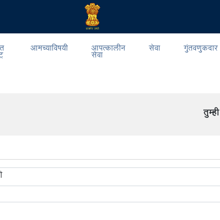
त
आमच्याविषयी
आपत्कालीन
सेवा
गुंतवणुकदार
्र
सेवा
तुम्