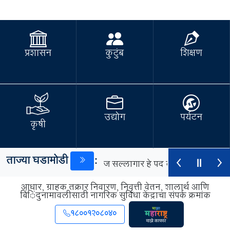
प्रशासन
कुटुंब
शिक्षण
उद्योग
पर्यटन
कृषी
ताज्या घडामोडी
:
र्थसंकल्पीय व प्रकल्प कामकाज सल्लागार हे पद करार पद्धतीने राज्य 
आधार, ग्राहक तक्रार निवारण, निवृत्ती वेतन, शालार्थ आणि
बिंदुनामावलीसाठी नागरिक सुविधा केंद्राचा संपर्क क्रमांक
िरुपयोगी, दुरुस्ती न होणा यासारख्या अथवा विनावापर असलेल्या भांडार 
18001208040