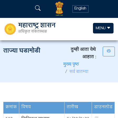
English
महाराष्ट्र शासन
MENU
अधिकृत संकेतस्थळ
ताज्या घडामोडी
तुम्ही आता येथे
आहात :
मुख्य पृष्ठ
सर्व बातम्या
क्रमांक
विषय
तारीख
डाउनलोड